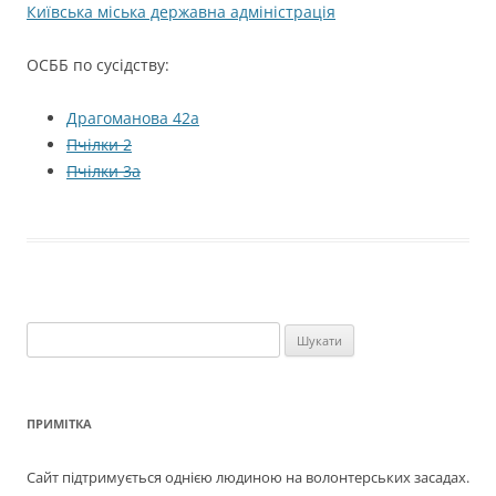
Київська міська державна адміністрація
ОСББ по сусідству:
Драгоманова 42а
Пчілки 2
Пчілки 3а
Пошук:
ПРИМІТКА
Сайт підтримується однією людиною на волонтерських засадах.