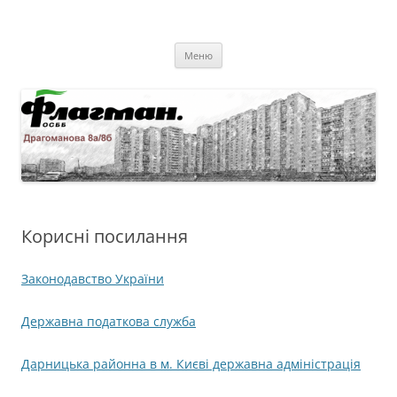
Перейти
до
ОСББ "Флагман."
вмісту
Драгоманова 8а/8б
Меню
Корисні посилання
Законодавство України
Державна податкова служба
Дарницька районна в м. Києві державна адміністрація