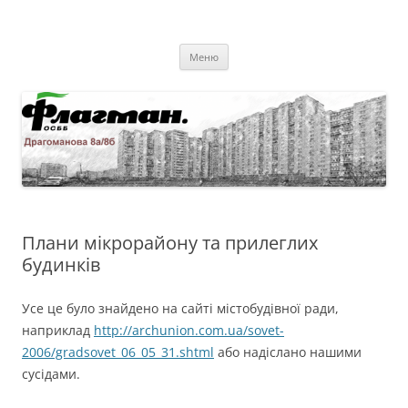
Перейти
до
ОСББ "Флагман."
вмісту
Драгоманова 8а/8б
Меню
Плани мікрорайону та прилеглих
будинків
Усе це було знайдено на сайті містобудівної ради,
наприклад
http://archunion.com.ua/sovet-
2006/gradsovet_06_05_31.shtml
або надіслано нашими
сусідами.