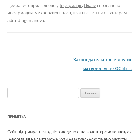
Цей запис оприлюднено у
Інформація
,
Плани
і позначено
информация
,
микрорайон
,
план
,
планы
о
17.11.2011
автором
adm_dragomanova
.
Навігація
Законодательство и другие
по
материалы по ОСББ
→
запису
Пошук:
ПРИМІТКА
Сайт підтримується однією людиною на волонтерських засадах.
Інформація на сайті може бути неактуальною та/або містити