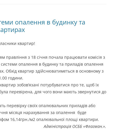
ПАСПОРТ
ПРОГРАМА ЖИТЛОВИХ
стеми опалення в будинку та
СУБСИДІЙ
вартирах
ЕНЕРГОЗБЕРЕЖЕННЯ
ласники квартир!
КОРИСНІ ПОСИЛАННЯ
ЗАКОНОДАВСТВО
ям правління з 18 січня почала працювати комісія з
 системи опалення в будинку та приладів опалення
ПОДАТКИ
ах. Обхід квартир здійснюватиметься в основному з
1.00 години.
НАШІ ПАРТНЕРИ
квартир зобов’язані потурбуватися про те, щоб їх
була перевірена, для чого вони мають звернутися до
ПЛАНИ РАЙОНУ
ПРО НАШ БУДИНОК
ать перевірку своїх опалювальних приладів або
січня місяця нарахування за опалення буде
фом 16,14грн./м2 опалювальної площі квартири.
Адміністрація ОСББ «Флагман.».