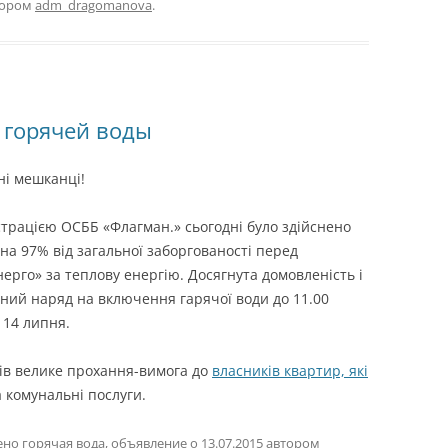
тором
adm_dragomanova
.
 горячей воды
і мешканці!
страцією ОСББ «Флагман.» сьогодні було здійснено
 на 97% від загальної заборгованості перед
нерго» за теплову енергію. Досягнута домовленість і
ний наряд на включення гарячої води до 11.00
 14 липня.
ів велике прохання-вимога до
власників квартир, які
а комунальні послуги.
чено
горячая вода
,
объявление
о
13.07.2015
автором