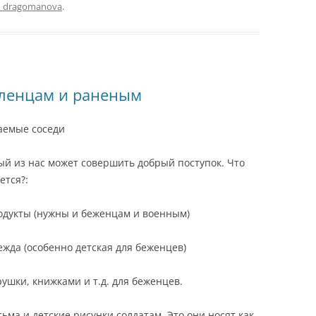
_dragomanova
.
ленцам и раненым
аемые соседи
й из нас может совершить добрый поступок. Что
ется?:
одукты (нужны и беженцам и военным)
ежда (особенно детская для беженцев)
рушки, книжками и т.д. для беженцев.
сьма и детские рисунки солдатам. Это они носят как