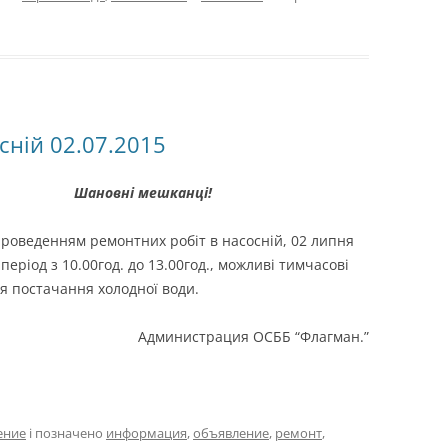
сній 02.07.2015
Шановні мешканці!
 проведенням ремонтних робіт в насосній, 02 липня
 період з 10.00год. до 13.00год., можливі тимчасові
я постачання холодної води.
Администрация ОСББ “Флагман.”
ение
і позначено
информация
,
объявление
,
ремонт
,