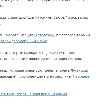
сманы.
ержа с запиской “для Антонины Баюры” и пометкой,
.
венной организации
“Автодозор”
, по вопросам армии
dozor – допомога 30-й ОМБР
”
зам, которые находятся под Киевом (Летки,
, также на связи с волонтерами по переселению.
чам, которые оперируют ребят в поле в Луганской
вающие) – собираем деньги на закупку в “
Народний
ная тема, посвященная помощи армии,