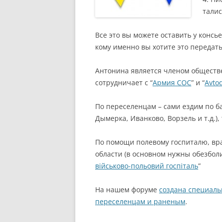
тали
Все это вы можете оставить у консь
кому именно вы хотите это передать
Антонина является членом общест
сотрудничает с “
Армия СОС
” и “
Avto
По переселенцам – сами ездим по ба
Дымерка, Иванково, Ворзель и т.д.)
По помощи полевому госпиталю, вра
области (в основном нужны обезболи
військово-польовий госпіталь
”
На нашем форуме
создана специаль
переселенцам и раненым
.