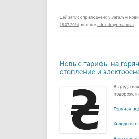
Цей запис оприлюднено у
Загальні нов
18.07.2014
автором
adm_dragomanova
.
Новые тарифы на горяч
отопление и электроен
В средства
подорожани
Горячая во
Холодная в
Электроене