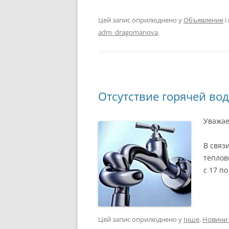
Цей запис оприлюднено у
Объявление
і
adm_dragomanova
.
Отсутствие горячей вод
Уважае
В связ
теплов
с 17 п
Цей запис оприлюднено у
Інше
,
Новини 