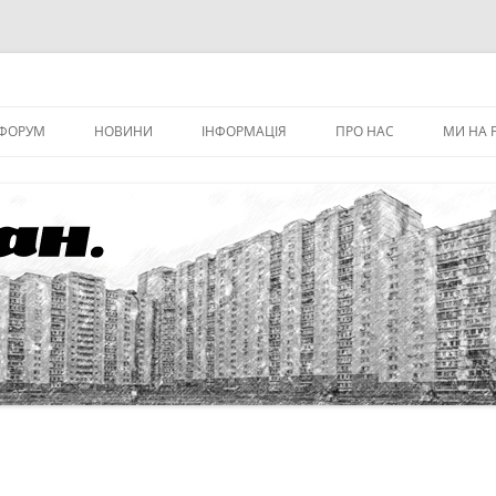
ФОРУМ
НОВИНИ
ІНФОРМАЦІЯ
ПРО НАС
МИ НА 
НОВИНИ ОСББ ФЛАГМАН.
БОРЖНИКИ
КОНТАКТИ
НОВИНИ САЙТУ
ТАРИФИ
ПРАВЛІННЯ
ПРО ТАРИФИ
ДОКУМЕНТИ
НАШИ ПАРТНЕРИ
ЗАГАЛЬНІ НОВИНИ
FAQ З РІЗНИХ ПИТАНЬ,
ПРО НАШ БУДИНОК
ПОВ’ЯЗАНИХ З НАШИМ ОСББ
ПРОВЕДЕНІ РЕМОНТИ
ФІНАНСОВІ ЗВІТИ
ЕНЕРГОАУДІТ ТА ЕНЕРГЕТИЧНИЙ