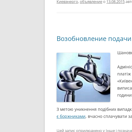
Киевэнерго
,
объявление
о
13.08.2015
ав
Возобновление подачи
Шановн
Адміні
платіж
«Київе
виписа
години
З метою уникнення подібних випадк
є боржниками
, вчасно сплачувати з
Цей запис оприлюднено у
Інше
і позна