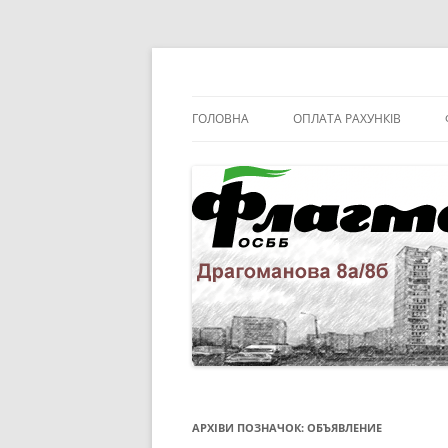
Перейти
до
вмісту
Драгоманова 8а/8б
ОСББ "Флагман."
ГОЛОВНА
ОПЛАТА РАХУНКІВ
АРХІВИ ПОЗНАЧОК:
ОБЪЯВЛЕНИЕ