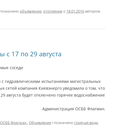
 позначено
объявление
,
отопление
о
18.01.2016
автором
ы c 17 по 29 августа
мые соседи
и с гидравлическими испытаниями магистральных
ых сетей компания Киевэнерго уведомила о том, что
о 29 августа будет отключено горячее водоснабжение
Администрация ОСББ Флагман.
ОСББ Флагман.
,
Объявление
і позначено
горячая вода
,