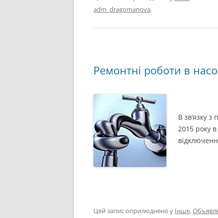
adm_dragomanova
.
Ремонтні роботи в насо
В зв’язку з
2015 року в
відключенн
Цей запис оприлюднено у
Інше
,
Объявл