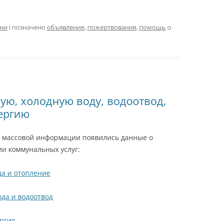
ини
і позначено
объявление
,
пожертвования
,
помощь
о
ую, холодную воду, водоотвод,
ергию
х массовой информации появились данные о
и коммунальных услуг:
да и отопление
ода и водоотвод
ргия