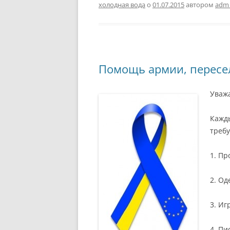
холодная вода
о
01.07.2015
автором
adm
Помощь армии, пересе
Уваж
Кажды
требу
1. Пр
2. Од
3. Иг
4. Пи